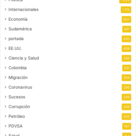
1.222
Internacionales
1.115
Economía
507
Sudamérica
431
portada
430
EE.UU.
408
Ciencia y Salud
336
Colombia
331
Migración
304
Coronavirus
296
Sucesos
256
Corrupción
256
Petróleo
202
PDVSA
167
Salud