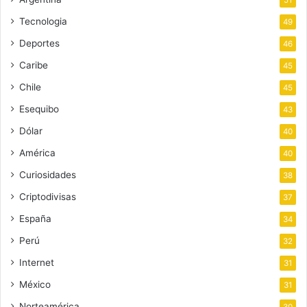
51
Tecnologia
49
Deportes
46
Caribe
45
Chile
45
Esequibo
43
Dólar
40
América
40
Curiosidades
38
Criptodivisas
37
España
34
Perú
32
Internet
31
México
31
Norteamérica