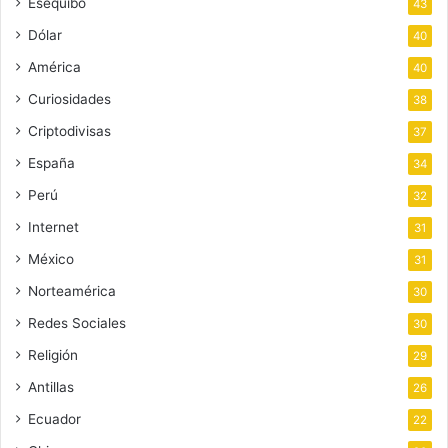
Esequibo
43
Dólar
40
América
40
Curiosidades
38
Criptodivisas
37
España
34
Perú
32
Internet
31
México
31
Norteamérica
30
Redes Sociales
30
Religión
29
Antillas
26
Ecuador
22