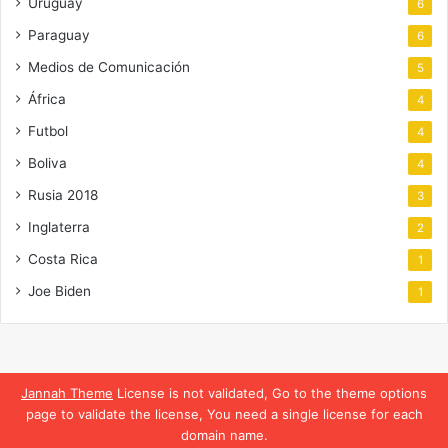
Uruguay
6
Paraguay
6
Medios de Comunicación
5
África
4
Futbol
4
Boliva
4
Rusia 2018
3
Inglaterra
2
Costa Rica
1
Joe Biden
1
Jannah Theme
License is not validated, Go to the theme options
page to validate the license, You need a single license for each
domain name.
Translate »