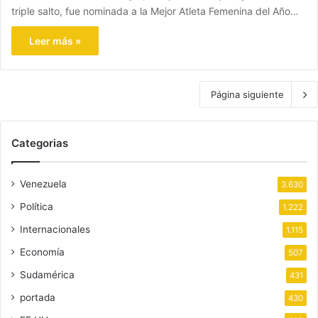
triple salto, fue nominada a la Mejor Atleta Femenina del Año…
Leer más »
Página siguiente
Categorias
Venezuela
3.630
Política
1.222
Internacionales
1.115
Economía
507
Sudamérica
431
portada
430