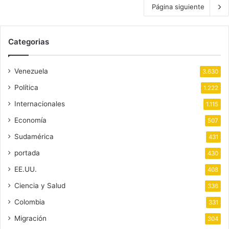
Página siguiente
Categorias
Venezuela
3.630
Política
1.222
Internacionales
1.115
Economía
507
Sudamérica
431
portada
430
EE.UU.
408
Ciencia y Salud
336
Colombia
331
Migración
304