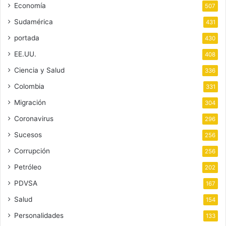
Economía
507
Sudamérica
431
portada
430
EE.UU.
408
Ciencia y Salud
336
Colombia
331
Migración
304
Coronavirus
296
Sucesos
256
Corrupción
256
Petróleo
202
PDVSA
167
Salud
154
Personalidades
133