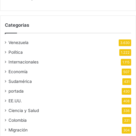
Categorias
Venezuela
3.630
Política
1.222
Internacionales
1.115
Economía
507
Sudamérica
431
portada
430
EE.UU.
408
Ciencia y Salud
336
Colombia
331
Migración
304