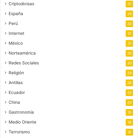
Criptodivisas
37
España
34
Perú
32
Internet
31
México
31
Norteamérica
30
Redes Sociales
30
Religión
29
Antillas
26
Ecuador
22
China
20
Gastronomía
19
Medio Oriente
18
Terrorismo
18