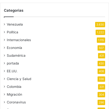
Categorias
Venezuela
3.630
Política
1.222
Internacionales
1.115
Economía
507
Sudamérica
431
portada
430
EE.UU.
408
Ciencia y Salud
336
Colombia
331
Migración
304
Coronavirus
296