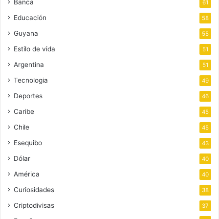
Banca
61
Educación
58
Guyana
55
Estilo de vida
51
Argentina
51
Tecnologia
49
Deportes
46
Caribe
45
Chile
45
Esequibo
43
Dólar
40
América
40
Curiosidades
38
Criptodivisas
37