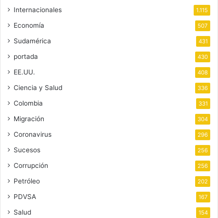
Internacionales
1.115
Economía
507
Sudamérica
431
portada
430
EE.UU.
408
Ciencia y Salud
336
Colombia
331
Migración
304
Coronavirus
296
Sucesos
256
Corrupción
256
Petróleo
202
PDVSA
167
Salud
154