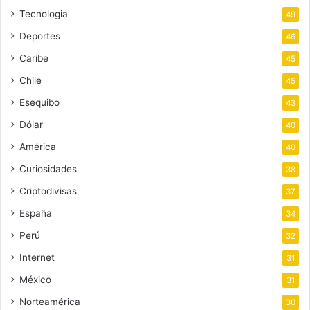
Tecnologia
49
Deportes
46
Caribe
45
Chile
45
Esequibo
43
Dólar
40
América
40
Curiosidades
38
Criptodivisas
37
España
34
Perú
32
Internet
31
México
31
Norteamérica
30