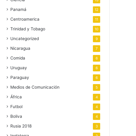
13
Panamá
12
Centroamerica
11
Trinidad y Tobago
10
Uncategorized
9
Nicaragua
7
Comida
6
Uruguay
6
Paraguay
6
Medios de Comunicación
5
África
4
Futbol
4
Boliva
4
Rusia 2018
3
Inglaterra