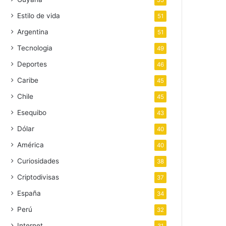
55
Estilo de vida
51
Argentina
51
Tecnologia
49
Deportes
46
Caribe
45
Chile
45
Esequibo
43
Dólar
40
América
40
Curiosidades
38
Criptodivisas
37
España
34
Perú
32
Internet