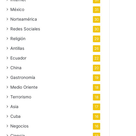
31
México
31
Norteamérica
30
Redes Sociales
30
Religión
29
Antillas
26
Ecuador
22
China
20
Gastronomía
19
Medio Oriente
18
Terrorismo
18
Asia
17
Cuba
16
Negocios
16
Ciencia