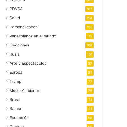
202
PDVSA
167
Salud
154
Personalidades
133
Venezolanos en el mundo
113
Elecciones
108
Rusia
101
Arte y Espectáculos
87
Europa
84
Trump
77
Medio Ambiente
75
Brasil
74
Banca
61
Educación
58
Guyana