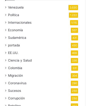
Venezuela
3.630
Política
1.222
Internacionales
1.115
Economía
507
Sudamérica
431
portada
430
EE.UU.
408
Ciencia y Salud
336
Colombia
331
Migración
304
Coronavirus
296
Sucesos
256
Corrupción
256
Petróleo