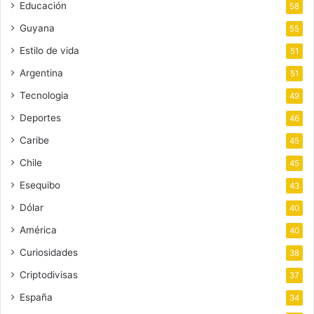
Educación
58
Guyana
55
Estilo de vida
51
Argentina
51
Tecnologia
49
Deportes
46
Caribe
45
Chile
45
Esequibo
43
Dólar
40
América
40
Curiosidades
38
Criptodivisas
37
España
34