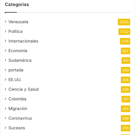
Categorias
Venezuela
3.630
Política
1.222
Internacionales
1.115
Economía
507
Sudamérica
431
portada
430
EE.UU.
408
Ciencia y Salud
336
Colombia
331
Migración
304
Coronavirus
296
Sucesos
256