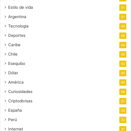
Estilo de vida
51
Argentina
51
Tecnologia
49
Deportes
46
Caribe
45
Chile
45
Esequibo
43
Dólar
40
América
40
Curiosidades
38
Criptodivisas
37
España
34
Perú
32
Internet
31