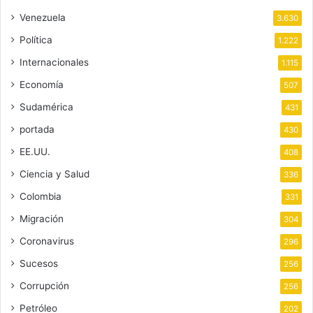
Venezuela
3.630
Política
1.222
Internacionales
1.115
Economía
507
Sudamérica
431
portada
430
EE.UU.
408
Ciencia y Salud
336
Colombia
331
Migración
304
Coronavirus
296
Sucesos
256
Corrupción
256
Petróleo
202