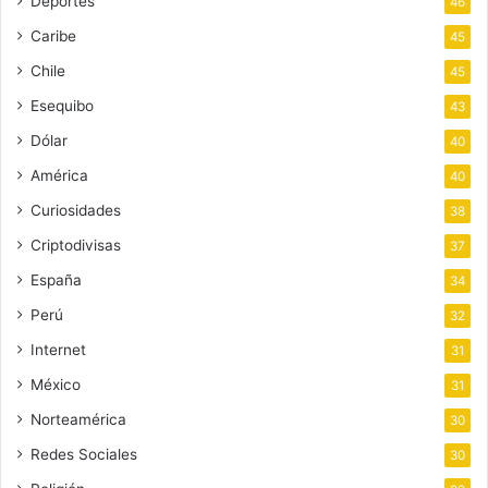
Deportes
46
Caribe
45
Chile
45
Esequibo
43
Dólar
40
América
40
Curiosidades
38
Criptodivisas
37
España
34
Perú
32
Internet
31
México
31
Norteamérica
30
Redes Sociales
30