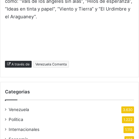
como: “Vals de los ángeles sin alas”, “Hilos de esperanza”,
“Ideas en tinta y papel”, “Viento y Tierra” y “El Urdimbre y
el Araguaney”.
A través de
Venezuela Comenta
Categorias
Venezuela
3.630
Política
1.222
Internacionales
1.115