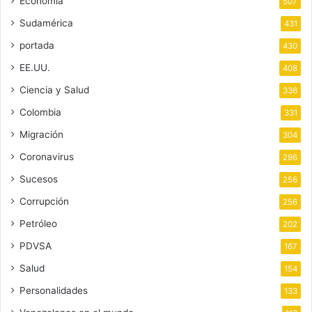
Economía
507
Sudamérica
431
portada
430
EE.UU.
408
Ciencia y Salud
336
Colombia
331
Migración
304
Coronavirus
296
Sucesos
256
Corrupción
256
Petróleo
202
PDVSA
167
Salud
154
Personalidades
133