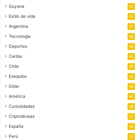
Guyana
55
Estilo de vida
51
Argentina
51
Tecnologia
49
Deportes
46
Caribe
45
Chile
45
Esequibo
43
Dólar
40
América
40
Curiosidades
38
Criptodivisas
37
España
34
Perú
32