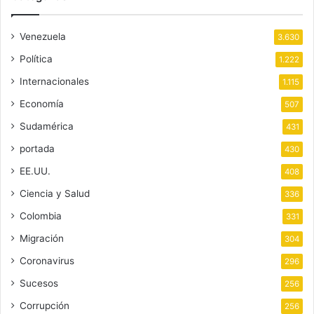
Venezuela
3.630
Política
1.222
Internacionales
1.115
Economía
507
Sudamérica
431
portada
430
EE.UU.
408
Ciencia y Salud
336
Colombia
331
Migración
304
Coronavirus
296
Sucesos
256
Corrupción
256