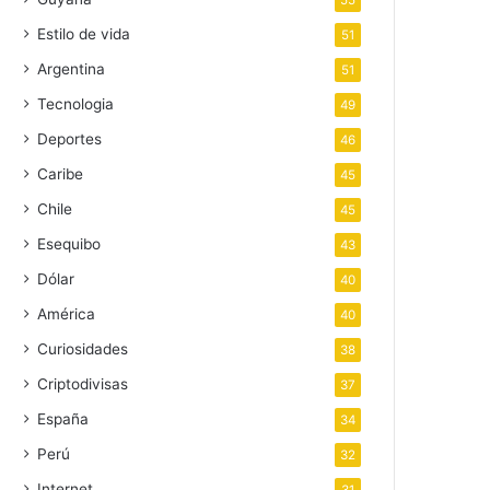
55
Estilo de vida
51
Argentina
51
Tecnologia
49
Deportes
46
Caribe
45
Chile
45
Esequibo
43
Dólar
40
América
40
Curiosidades
38
Criptodivisas
37
España
34
Perú
32
Internet