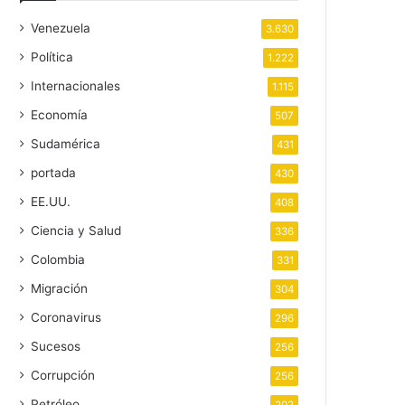
Venezuela
3.630
Política
1.222
Internacionales
1.115
Economía
507
Sudamérica
431
portada
430
EE.UU.
408
Ciencia y Salud
336
Colombia
331
Migración
304
Coronavirus
296
Sucesos
256
Corrupción
256
Petróleo