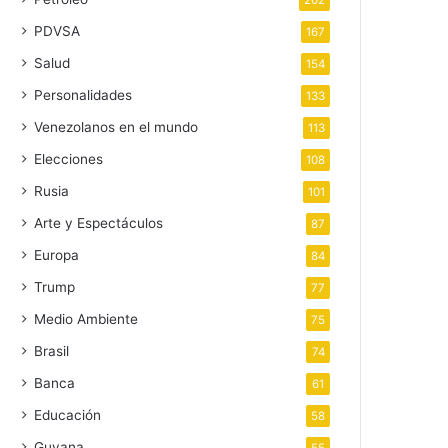
202
PDVSA
167
Salud
154
Personalidades
133
Venezolanos en el mundo
113
Elecciones
108
Rusia
101
Arte y Espectáculos
87
Europa
84
Trump
77
Medio Ambiente
75
Brasil
74
Banca
61
Educación
58
Guyana