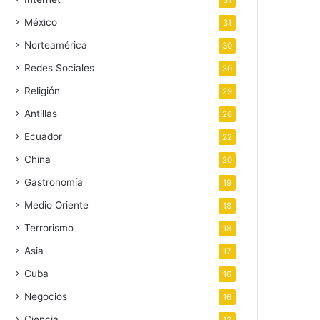
31
México
31
Norteamérica
30
Redes Sociales
30
Religión
29
Antillas
26
Ecuador
22
China
20
Gastronomía
19
Medio Oriente
18
Terrorismo
18
Asia
17
Cuba
16
Negocios
16
Ciencia