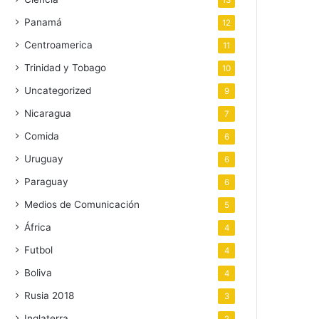
13
Panamá
12
Centroamerica
11
Trinidad y Tobago
10
Uncategorized
9
Nicaragua
7
Comida
6
Uruguay
6
Paraguay
6
Medios de Comunicación
5
África
4
Futbol
4
Boliva
4
Rusia 2018
3
Inglaterra