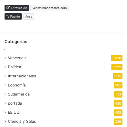
A través de
Venezuelacomenta.com
Fuente
Ansa
Categorias
Venezuela
3.630
Política
1.222
Internacionales
1.115
Economía
507
Sudamérica
431
portada
430
EE.UU.
408
Ciencia y Salud
336