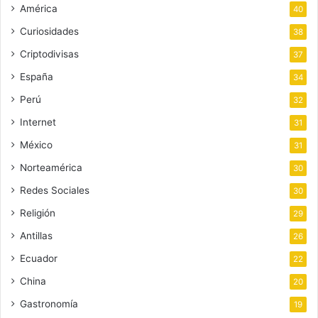
América
40
Curiosidades
38
Criptodivisas
37
España
34
Perú
32
Internet
31
México
31
Norteamérica
30
Redes Sociales
30
Religión
29
Antillas
26
Ecuador
22
China
20
Gastronomía
19