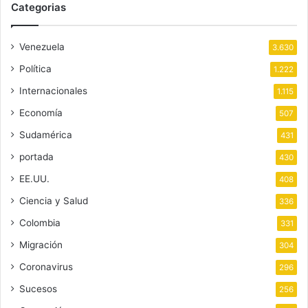
Categorias
Venezuela
3.630
Política
1.222
Internacionales
1.115
Economía
507
Sudamérica
431
portada
430
EE.UU.
408
Ciencia y Salud
336
Colombia
331
Migración
304
Coronavirus
296
Sucesos
256