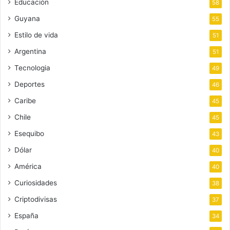
Educación
58
Guyana
55
Estilo de vida
51
Argentina
51
Tecnologia
49
Deportes
46
Caribe
45
Chile
45
Esequibo
43
Dólar
40
América
40
Curiosidades
38
Criptodivisas
37
España
34