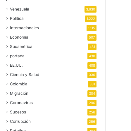
Venezuela
3.630
Política
1.222
Internacionales
1.115
Economía
507
Sudamérica
431
portada
430
EE.UU.
408
Ciencia y Salud
336
Colombia
331
Migración
304
Coronavirus
296
Sucesos
256
Corrupción
256
Petróleo