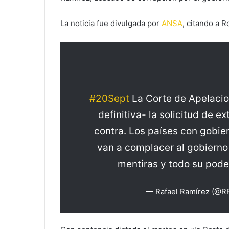
La noticia fue divulgada por
ANSA
, citando a 
#20Sept
La Corte de Apelaci
definitiva- la solicitud de e
contra. Los países con gobie
van a complacer al gobierno
mentiras y todo su pode
— Rafael Ramírez (@R