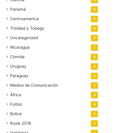
13
Panamá
12
Centroamerica
11
Trinidad y Tobago
10
Uncategorized
9
Nicaragua
7
Comida
6
Uruguay
6
Paraguay
6
Medios de Comunicación
5
África
4
Futbol
4
Boliva
4
Rusia 2018
3
Inglaterra