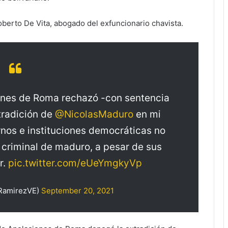
Roberto De Vita, abogado del exfuncionario chavista.
ones de Roma rechazó -con sentencia
xtradición de
@NicolasMaduro
en mi
rnos e instituciones democráticas no
 criminal de maduro, a pesar de sus
r.
pic.twitter.com/eUeYmgkyVp
RamirezVE)
September 20, 2021