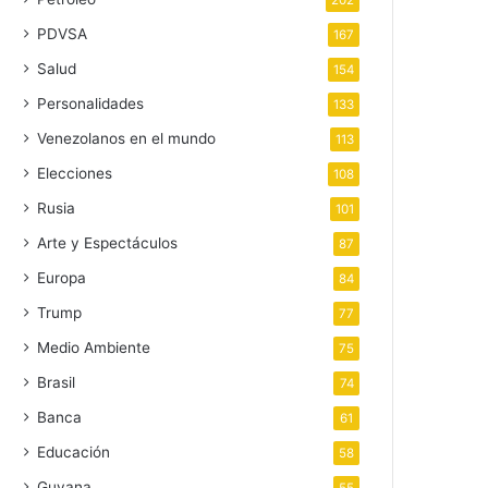
202
PDVSA
167
Salud
154
Personalidades
133
Venezolanos en el mundo
113
Elecciones
108
Rusia
101
Arte y Espectáculos
87
Europa
84
Trump
77
Medio Ambiente
75
Brasil
74
Banca
61
Educación
58
Guyana