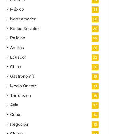
31
México
31
Norteamérica
30
Redes Sociales
30
Religión
29
Antillas
26
Ecuador
22
China
20
Gastronomía
19
Medio Oriente
18
Terrorismo
18
Asia
17
Cuba
16
Negocios
16
Ciencia