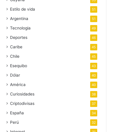
55
Estilo de vida
51
Argentina
51
Tecnologia
49
Deportes
46
Caribe
45
Chile
45
Esequibo
43
Dólar
40
América
40
Curiosidades
38
Criptodivisas
37
España
34
Perú
32
Internet