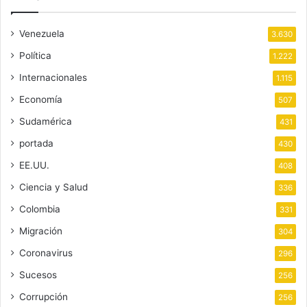
Venezuela
3.630
Política
1.222
Internacionales
1.115
Economía
507
Sudamérica
431
portada
430
EE.UU.
408
Ciencia y Salud
336
Colombia
331
Migración
304
Coronavirus
296
Sucesos
256
Corrupción
256