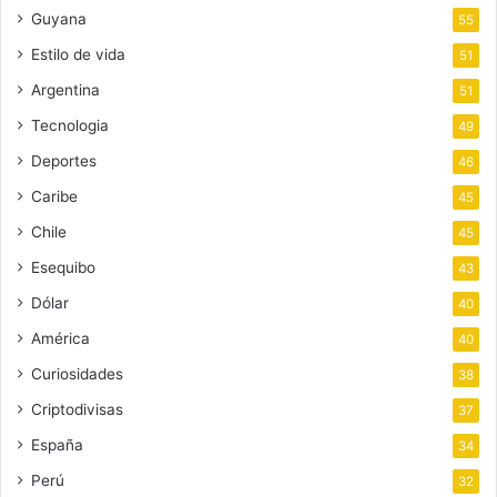
Guyana
55
Estilo de vida
51
Argentina
51
Tecnologia
49
Deportes
46
Caribe
45
Chile
45
Esequibo
43
Dólar
40
América
40
Curiosidades
38
Criptodivisas
37
España
34
Perú
32