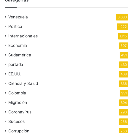
Venezuela
3.630
Política
1.222
Internacionales
1.115
Economía
507
Sudamérica
431
portada
430
EE.UU.
408
Ciencia y Salud
336
Colombia
331
Migración
304
Coronavirus
296
Sucesos
256
Corrupción
256