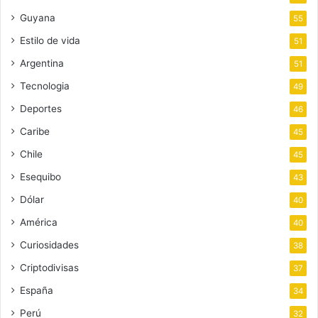
Guyana
55
Estilo de vida
51
Argentina
51
Tecnologia
49
Deportes
46
Caribe
45
Chile
45
Esequibo
43
Dólar
40
América
40
Curiosidades
38
Criptodivisas
37
España
34
Perú
32