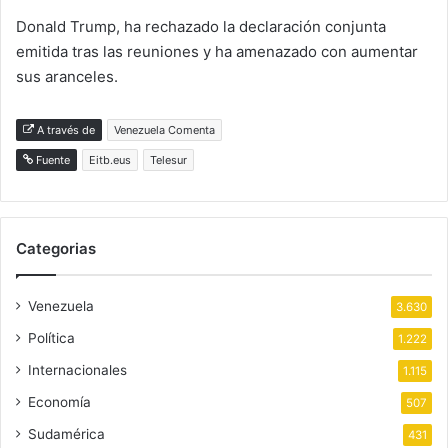
Donald Trump, ha rechazado la declaración conjunta
emitida tras las reuniones y ha amenazado con aumentar
sus aranceles.
A través de
Venezuela Comenta
Fuente
Eitb.eus
Telesur
Categorias
Venezuela
3.630
Política
1.222
Internacionales
1.115
Economía
507
Sudamérica
431