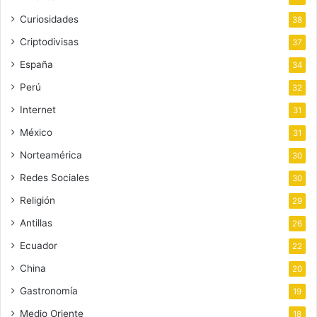
Curiosidades
38
Criptodivisas
37
España
34
Perú
32
Internet
31
México
31
Norteamérica
30
Redes Sociales
30
Religión
29
Antillas
26
Ecuador
22
China
20
Gastronomía
19
Medio Oriente
18