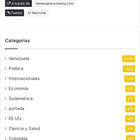
A través de
Venezuelacomenta.com
Fuente
El Nacional
Categorias
Venezuela
3.630
Política
1.222
Internacionales
1.115
Economía
507
Sudamérica
431
portada
430
EE.UU.
408
Ciencia y Salud
336
Colombia
331