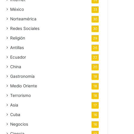
31
México
31
Norteamérica
30
Redes Sociales
30
Religión
29
Antillas
26
Ecuador
22
China
20
Gastronomía
19
Medio Oriente
18
Terrorismo
18
Asia
17
Cuba
16
Negocios
16
Ciencia