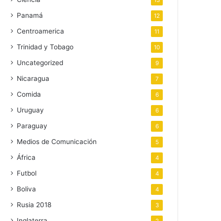
13
Panamá
12
Centroamerica
11
Trinidad y Tobago
10
Uncategorized
9
Nicaragua
7
Comida
6
Uruguay
6
Paraguay
6
Medios de Comunicación
5
África
4
Futbol
4
Boliva
4
Rusia 2018
3
Inglaterra