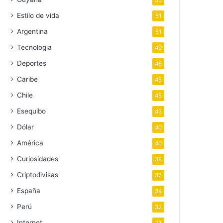
55
Estilo de vida
51
Argentina
51
Tecnologia
49
Deportes
46
Caribe
45
Chile
45
Esequibo
43
Dólar
40
América
40
Curiosidades
38
Criptodivisas
37
España
34
Perú
32
Internet