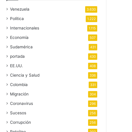
Venezuela
3.630
Política
1.222
Internacionales
1.115
Economía
507
Sudamérica
431
portada
430
EE.UU.
408
Ciencia y Salud
336
Colombia
331
Migración
304
Coronavirus
296
Sucesos
256
Corrupción
256
Petróleo