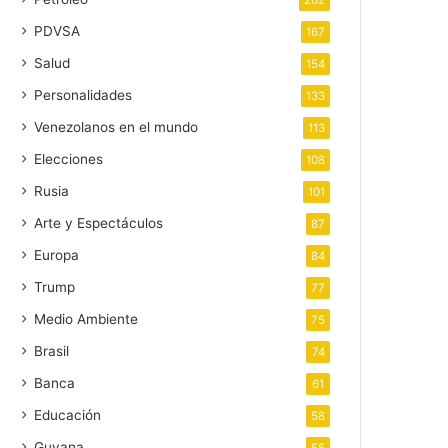
202
PDVSA
167
Salud
154
Personalidades
133
Venezolanos en el mundo
113
Elecciones
108
Rusia
101
Arte y Espectáculos
87
Europa
84
Trump
77
Medio Ambiente
75
Brasil
74
Banca
61
Educación
58
Guyana