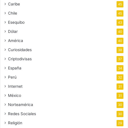
Caribe
45
Chile
45
Esequibo
43
Dólar
40
América
40
Curiosidades
38
Criptodivisas
37
España
34
Perú
32
Internet
31
México
31
Norteamérica
30
Redes Sociales
30
Religión
29