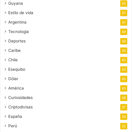
Guyana
55
Estilo de vida
51
Argentina
51
Tecnologia
49
Deportes
46
Caribe
45
Chile
45
Esequibo
43
Dólar
40
América
40
Curiosidades
38
Criptodivisas
37
España
34
Perú
32