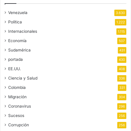
Venezuela
3.630
Política
1.222
Internacionales
1.115
Economía
507
Sudamérica
431
portada
430
EE.UU.
408
Ciencia y Salud
336
Colombia
331
Migración
304
Coronavirus
296
Sucesos
256
Corrupción
256