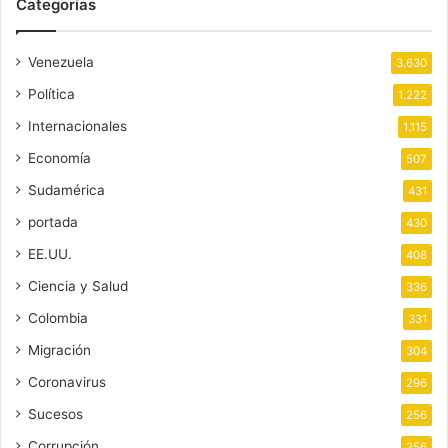
Categorias
Venezuela
3.630
Política
1.222
Internacionales
1.115
Economía
507
Sudamérica
431
portada
430
EE.UU.
408
Ciencia y Salud
336
Colombia
331
Migración
304
Coronavirus
296
Sucesos
256
Corrupción
256