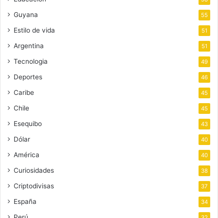
Guyana
55
Estilo de vida
51
Argentina
51
Tecnologia
49
Deportes
46
Caribe
45
Chile
45
Esequibo
43
Dólar
40
América
40
Curiosidades
38
Criptodivisas
37
España
34
Perú
32