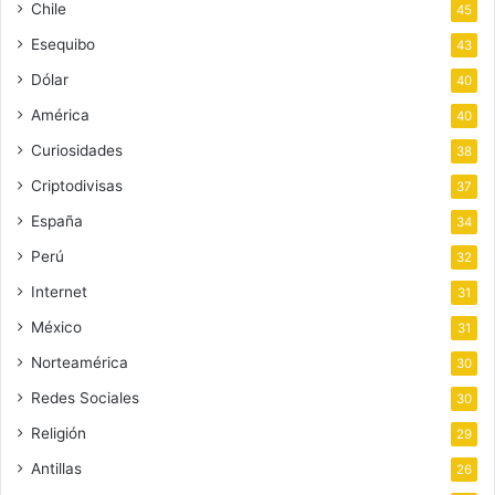
Chile
45
Esequibo
43
Dólar
40
América
40
Curiosidades
38
Criptodivisas
37
España
34
Perú
32
Internet
31
México
31
Norteamérica
30
Redes Sociales
30
Religión
29
Antillas
26