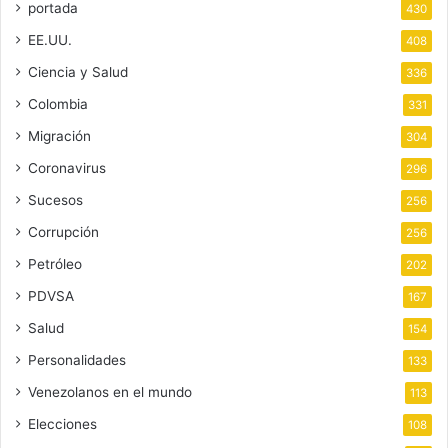
portada
430
EE.UU.
408
Ciencia y Salud
336
Colombia
331
Migración
304
Coronavirus
296
Sucesos
256
Corrupción
256
Petróleo
202
PDVSA
167
Salud
154
Personalidades
133
Venezolanos en el mundo
113
Elecciones
108