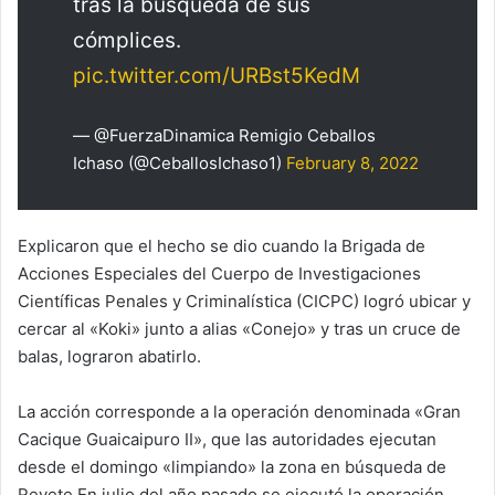
tras la búsqueda de sus
cómplices.
pic.twitter.com/URBst5KedM
— @FuerzaDinamica Remigio Ceballos
Ichaso (@CeballosIchaso1)
February 8, 2022
Explicaron que el hecho se dio cuando la Brigada de
Acciones Especiales del Cuerpo de Investigaciones
Científicas Penales y Criminalística (CICPC) logró ubicar y
cercar al «Koki» junto a alias «Conejo» y tras un cruce de
balas, lograron abatirlo.
La acción corresponde a la operación denominada «Gran
Cacique Guaicaipuro II», que las autoridades ejecutan
desde el domingo «limpiando» la zona en búsqueda de
Revete En julio del año pasado se ejecutó la operación