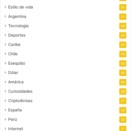
Estilo de vida
51
Argentina
51
Tecnologia
49
Deportes
46
Caribe
45
Chile
45
Esequibo
43
Dólar
40
América
40
Curiosidades
38
Criptodivisas
37
España
34
Perú
32
Internet
31