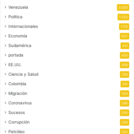
Venezuela
3.630
Política
1.222
Internacionales
1.115
Economía
507
Sudamérica
431
portada
430
EE.UU.
408
Ciencia y Salud
336
Colombia
331
Migración
304
Coronavirus
296
Sucesos
256
Corrupción
256
Petróleo
202