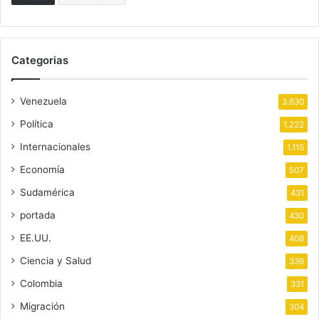
Categorias
Venezuela
3.630
Política
1.222
Internacionales
1.115
Economía
507
Sudamérica
431
portada
430
EE.UU.
408
Ciencia y Salud
336
Colombia
331
Migración
304