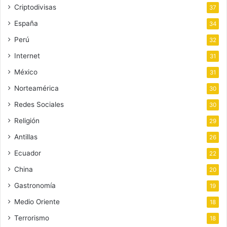
Criptodivisas
37
España
34
Perú
32
Internet
31
México
31
Norteamérica
30
Redes Sociales
30
Religión
29
Antillas
26
Ecuador
22
China
20
Gastronomía
19
Medio Oriente
18
Terrorismo
18