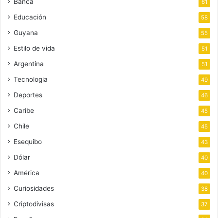
Banca
61
Educación
58
Guyana
55
Estilo de vida
51
Argentina
51
Tecnologia
49
Deportes
46
Caribe
45
Chile
45
Esequibo
43
Dólar
40
América
40
Curiosidades
38
Criptodivisas
37