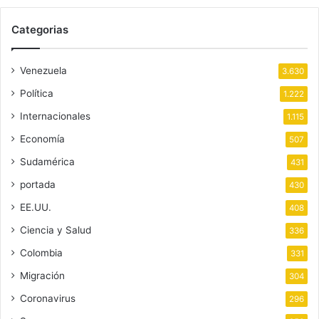
Categorias
Venezuela
3.630
Política
1.222
Internacionales
1.115
Economía
507
Sudamérica
431
portada
430
EE.UU.
408
Ciencia y Salud
336
Colombia
331
Migración
304
Coronavirus
296