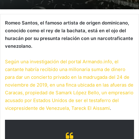
Romeo Santos, el famoso artista de origen dominicano,
conocido como el rey de la bachata, está en el ojo del
huracán por su presunta relación con un narcotraficante
venezolano.
Según una investigación del portal Armando.info, el
cantante habría recibido una millonaria suma de dinero
para dar un concierto privado en la madrugada del 24 de
noviembre de 2019, en una finca ubicada en las afueras de
Caracas, propiedad de Samark López Bello, un empresario
acusado por Estados Unidos de ser el testaferro del
vicepresidente de Venezuela, Tareck El Aissami
.