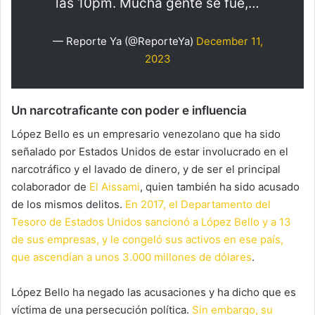
las 10pm. Mucha gente se fue,…
— Reporte Ya (@ReporteYa)
December 11,
2023
Un narcotraficante con poder e influencia
López Bello es un empresario venezolano que ha sido
señalado por Estados Unidos de estar involucrado en el
narcotráfico y el lavado de dinero, y de ser el principal
colaborador de
El Aissami
, quien también ha sido acusado
de los mismos delitos.
En 2017, el Departamento del
Tesoro de Estados Unidos sancionó a López Bello y a 13
de sus empresas, y le congeló sus activos en ese país,
que ascendían a unos 3.000 millones de dólares
.
López Bello ha negado las acusaciones y ha dicho que es
víctima de una persecución política.
Sin embargo, su