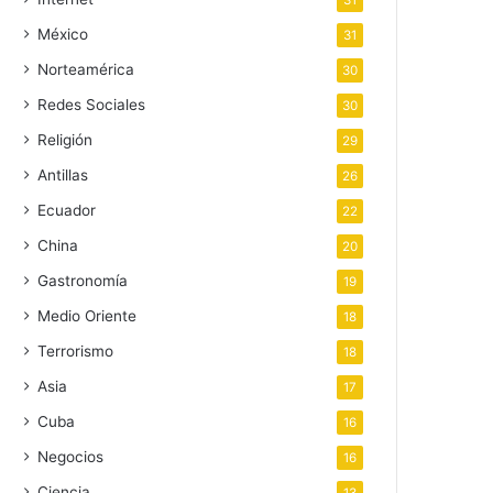
31
México
31
Norteamérica
30
Redes Sociales
30
Religión
29
Antillas
26
Ecuador
22
China
20
Gastronomía
19
Medio Oriente
18
Terrorismo
18
Asia
17
Cuba
16
Negocios
16
Ciencia