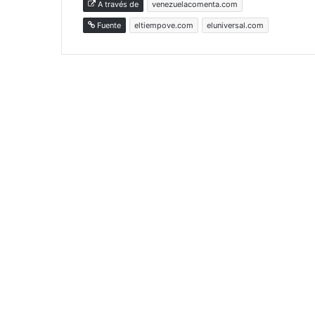
A través de
venezuelacomenta.com
Fuente
eltiempove.com
eluniversal.com