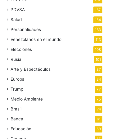
202
PDVSA
167
Salud
154
Personalidades
133
Venezolanos en el mundo
113
Elecciones
108
Rusia
101
Arte y Espectáculos
87
Europa
84
Trump
77
Medio Ambiente
75
Brasil
74
Banca
61
Educación
58
Guyana