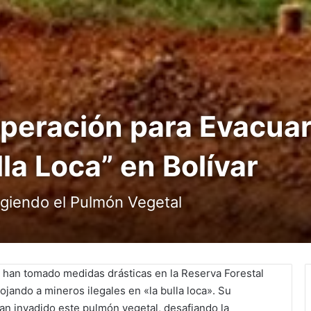
peración para Evacua
lla Loca” en Bolívar
egiendo el Pulmón Vegetal
, han tomado medidas drásticas en la Reserva Forestal
ojando a mineros ilegales en «la bulla loca». Su
n invadido este pulmón vegetal, desafiando la