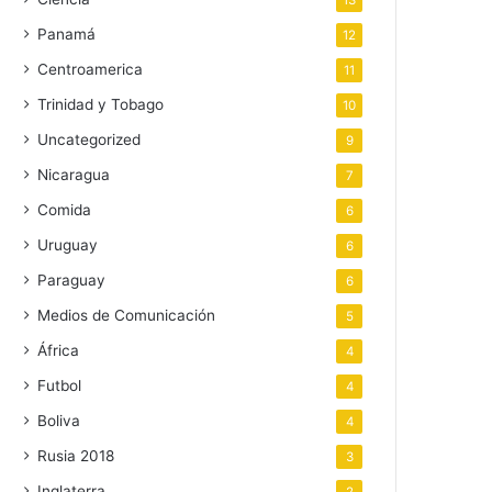
13
Panamá
12
Centroamerica
11
Trinidad y Tobago
10
Uncategorized
9
Nicaragua
7
Comida
6
Uruguay
6
Paraguay
6
Medios de Comunicación
5
África
4
Futbol
4
Boliva
4
Rusia 2018
3
Inglaterra