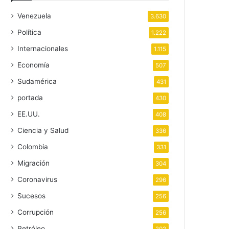
Venezuela
3.630
Política
1.222
Internacionales
1.115
Economía
507
Sudamérica
431
portada
430
EE.UU.
408
Ciencia y Salud
336
Colombia
331
Migración
304
Coronavirus
296
Sucesos
256
Corrupción
256
Petróleo