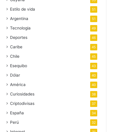
55
Estilo de vida
51
Argentina
51
Tecnologia
49
Deportes
46
Caribe
45
Chile
45
Esequibo
43
Dólar
40
América
40
Curiosidades
38
Criptodivisas
37
España
34
Perú
32
Internet