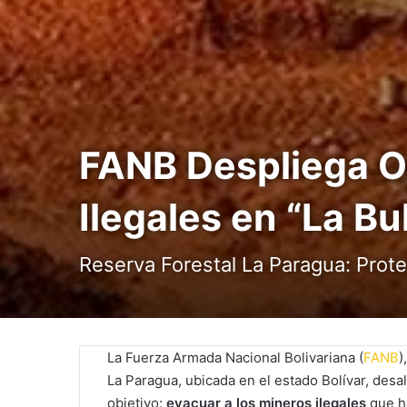
FANB Despliega O
Ilegales en “La Bu
Reserva Forestal La Paragua: Prot
La Fuerza Armada Nacional Bolivariana (
FANB
)
La Paragua, ubicada en el estado Bolívar, desal
objetivo:
evacuar a los mineros ilegales
que ha