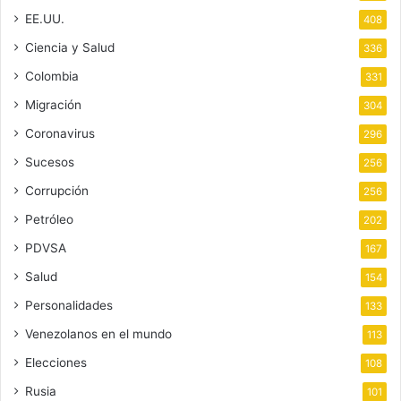
EE.UU.
408
Ciencia y Salud
336
Colombia
331
Migración
304
Coronavirus
296
Sucesos
256
Corrupción
256
Petróleo
202
PDVSA
167
Salud
154
Personalidades
133
Venezolanos en el mundo
113
Elecciones
108
Rusia
101