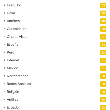
Esequibo
43
Dólar
40
América
40
Curiosidades
38
Criptodivisas
37
España
34
Perú
32
Internet
31
México
31
Norteamérica
30
Redes Sociales
30
Religión
29
Antillas
26
Ecuador
22