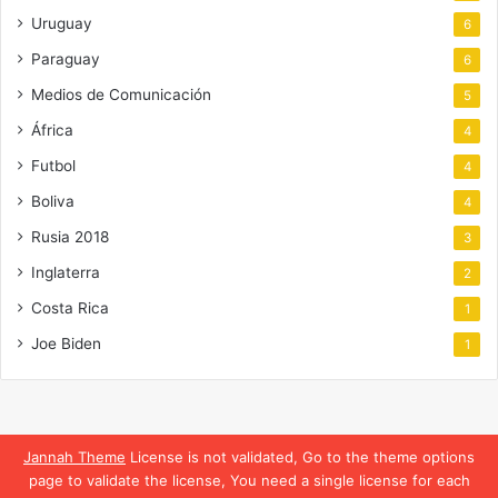
Uruguay
6
Paraguay
6
Medios de Comunicación
5
África
4
Futbol
4
Boliva
4
Rusia 2018
3
Inglaterra
2
Costa Rica
1
Joe Biden
1
Jannah Theme
License is not validated, Go to the theme options
page to validate the license, You need a single license for each