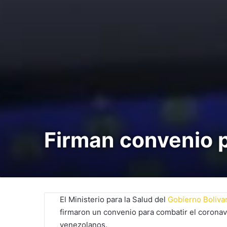
Firman convenio p
El Ministerio para la Salud del
Gobierno Boliva
firmaron un convenio para combatir el coronavi
venezolanos.