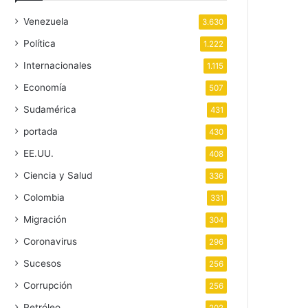
Venezuela
3.630
Política
1.222
Internacionales
1.115
Economía
507
Sudamérica
431
portada
430
EE.UU.
408
Ciencia y Salud
336
Colombia
331
Migración
304
Coronavirus
296
Sucesos
256
Corrupción
256
Petróleo