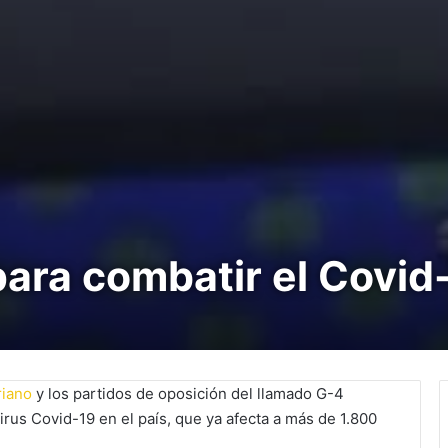
ara combatir el Covid
riano
y los partidos de oposición del llamado G-4
rus Covid-19 en el país, que ya afecta a más de 1.800