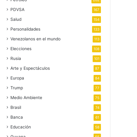
202
PDVSA
167
Salud
154
Personalidades
133
Venezolanos en el mundo
113
Elecciones
108
Rusia
101
Arte y Espectáculos
87
Europa
84
Trump
77
Medio Ambiente
75
Brasil
74
Banca
61
Educación
58
Guyana