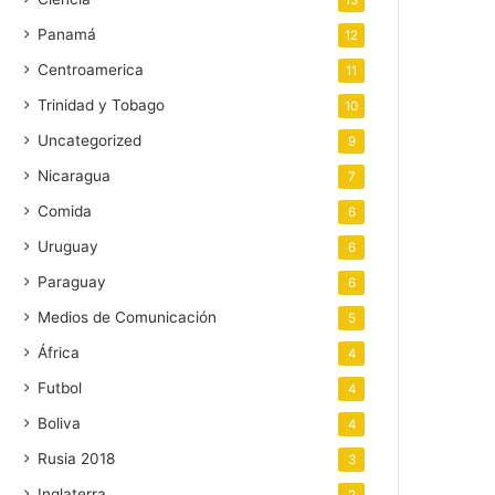
13
Panamá
12
Centroamerica
11
Trinidad y Tobago
10
Uncategorized
9
Nicaragua
7
Comida
6
Uruguay
6
Paraguay
6
Medios de Comunicación
5
África
4
Futbol
4
Boliva
4
Rusia 2018
3
Inglaterra