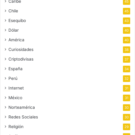
Caribe
45
Chile
45
Esequibo
43
Dólar
40
América
40
Curiosidades
38
Criptodivisas
37
España
34
Perú
32
Internet
31
México
31
Norteamérica
30
Redes Sociales
30
Religión
29