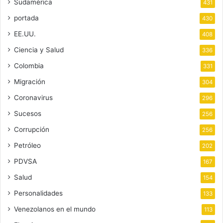
Sudamérica
431
portada
430
EE.UU.
408
Ciencia y Salud
336
Colombia
331
Migración
304
Coronavirus
296
Sucesos
256
Corrupción
256
Petróleo
202
PDVSA
167
Salud
154
Personalidades
133
Venezolanos en el mundo
113