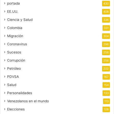
portada
430
EE.UU.
408
Ciencia y Salud
336
Colombia
331
Migración
304
Coronavirus
296
Sucesos
256
Corrupción
256
Petróleo
202
PDVSA
167
Salud
154
Personalidades
133
Venezolanos en el mundo
113
Elecciones
108