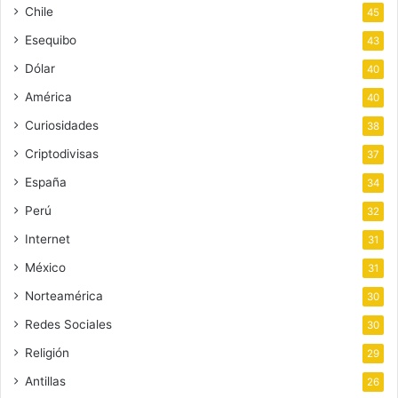
Chile
45
Esequibo
43
Dólar
40
América
40
Curiosidades
38
Criptodivisas
37
España
34
Perú
32
Internet
31
México
31
Norteamérica
30
Redes Sociales
30
Religión
29
Antillas
26