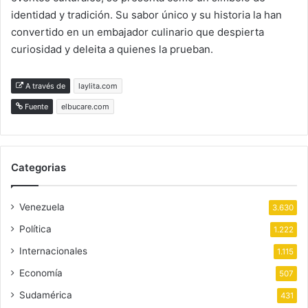
identidad y tradición. Su sabor único y su historia la han
convertido en un embajador culinario que despierta
curiosidad y deleita a quienes la prueban.
A través de
laylita.com
Fuente
elbucare.com
Categorias
Venezuela
3.630
Política
1.222
Internacionales
1.115
Economía
507
Sudamérica
431