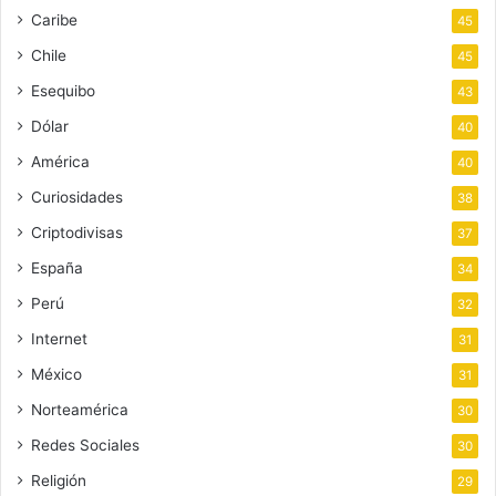
Caribe
45
Chile
45
Esequibo
43
Dólar
40
América
40
Curiosidades
38
Criptodivisas
37
España
34
Perú
32
Internet
31
México
31
Norteamérica
30
Redes Sociales
30
Religión
29