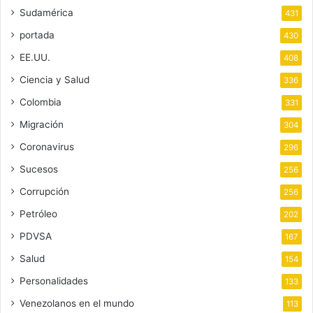
Sudamérica
431
portada
430
EE.UU.
408
Ciencia y Salud
336
Colombia
331
Migración
304
Coronavirus
296
Sucesos
256
Corrupción
256
Petróleo
202
PDVSA
167
Salud
154
Personalidades
133
Venezolanos en el mundo
113