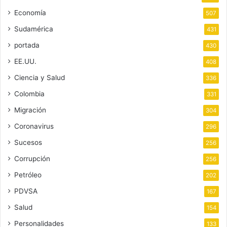
Economía
507
Sudamérica
431
portada
430
EE.UU.
408
Ciencia y Salud
336
Colombia
331
Migración
304
Coronavirus
296
Sucesos
256
Corrupción
256
Petróleo
202
PDVSA
167
Salud
154
Personalidades
133