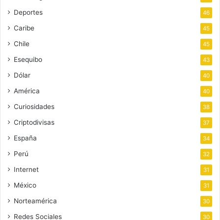
Deportes
46
Caribe
45
Chile
45
Esequibo
43
Dólar
40
América
40
Curiosidades
38
Criptodivisas
37
España
34
Perú
32
Internet
31
México
31
Norteamérica
30
Redes Sociales
30