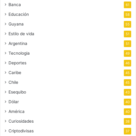
Banca
61
Educación
58
Guyana
55
Estilo de vida
51
Argentina
51
Tecnologia
49
Deportes
46
Caribe
45
Chile
45
Esequibo
43
Dólar
40
América
40
Curiosidades
38
Criptodivisas
37