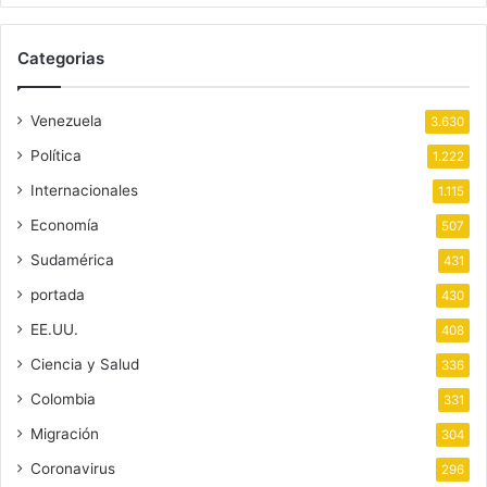
Categorias
Venezuela
3.630
Política
1.222
Internacionales
1.115
Economía
507
Sudamérica
431
portada
430
EE.UU.
408
Ciencia y Salud
336
Colombia
331
Migración
304
Coronavirus
296