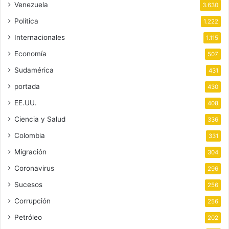
Venezuela
3.630
Política
1.222
Internacionales
1.115
Economía
507
Sudamérica
431
portada
430
EE.UU.
408
Ciencia y Salud
336
Colombia
331
Migración
304
Coronavirus
296
Sucesos
256
Corrupción
256
Petróleo
202