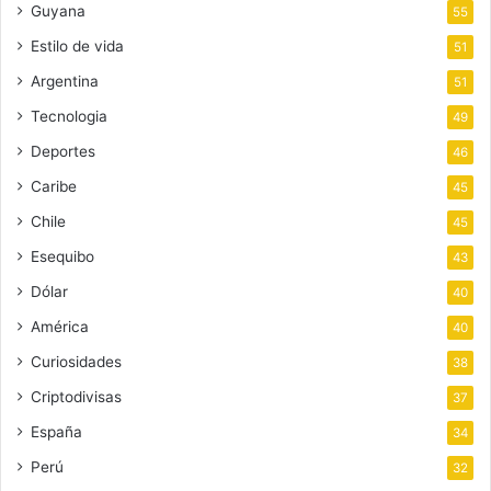
Guyana
55
Estilo de vida
51
Argentina
51
Tecnologia
49
Deportes
46
Caribe
45
Chile
45
Esequibo
43
Dólar
40
América
40
Curiosidades
38
Criptodivisas
37
España
34
Perú
32