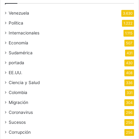
Venezuela
3.630
Política
1.222
Internacionales
1.115
Economía
507
Sudamérica
431
portada
430
EE.UU.
408
Ciencia y Salud
336
Colombia
331
Migración
304
Coronavirus
296
Sucesos
256
Corrupción
256