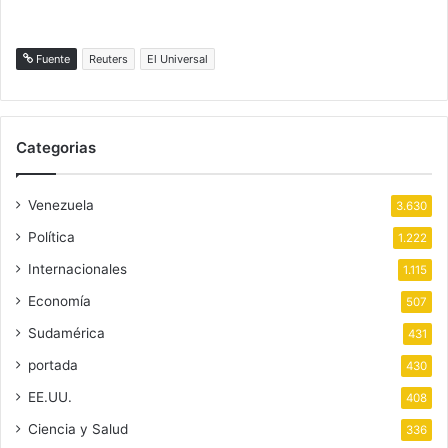
Fuente
Reuters
El Universal
Categorias
Venezuela
3.630
Política
1.222
Internacionales
1.115
Economía
507
Sudamérica
431
portada
430
EE.UU.
408
Ciencia y Salud
336