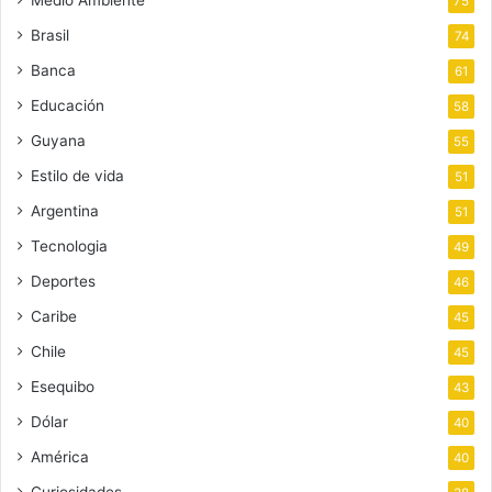
75
Brasil
74
Banca
61
Educación
58
Guyana
55
Estilo de vida
51
Argentina
51
Tecnologia
49
Deportes
46
Caribe
45
Chile
45
Esequibo
43
Dólar
40
América
40
Curiosidades