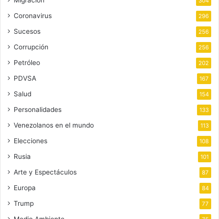
304
Coronavirus
296
Sucesos
256
Corrupción
256
Petróleo
202
PDVSA
167
Salud
154
Personalidades
133
Venezolanos en el mundo
113
Elecciones
108
Rusia
101
Arte y Espectáculos
87
Europa
84
Trump
77
Medio Ambiente