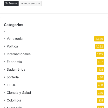
Fuente
elimpulso.com
Categorias
Venezuela
3.630
Política
1.222
Internacionales
1.115
Economía
507
Sudamérica
431
portada
430
EE.UU.
408
Ciencia y Salud
336
Colombia
331
Migración