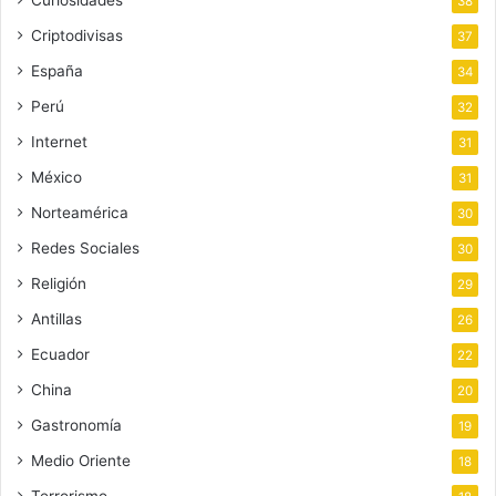
38
Criptodivisas
37
España
34
Perú
32
Internet
31
México
31
Norteamérica
30
Redes Sociales
30
Religión
29
Antillas
26
Ecuador
22
China
20
Gastronomía
19
Medio Oriente
18
Terrorismo