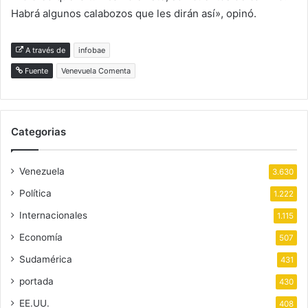
Habrá algunos calabozos que les dirán así», opinó.
A través de
infobae
Fuente
Venevuela Comenta
Categorias
Venezuela
3.630
Política
1.222
Internacionales
1.115
Economía
507
Sudamérica
431
portada
430
EE.UU.
408