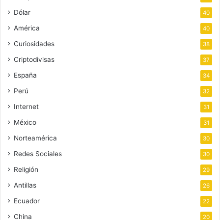
Dólar
40
América
40
Curiosidades
38
Criptodivisas
37
España
34
Perú
32
Internet
31
México
31
Norteamérica
30
Redes Sociales
30
Religión
29
Antillas
26
Ecuador
22
China
20