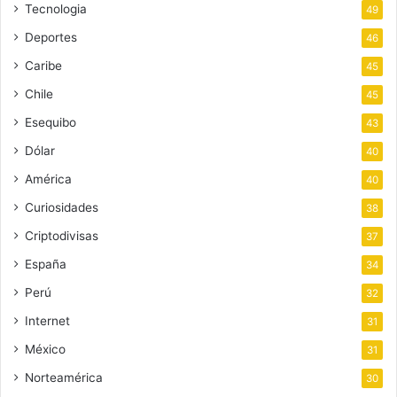
Tecnologia
49
Deportes
46
Caribe
45
Chile
45
Esequibo
43
Dólar
40
América
40
Curiosidades
38
Criptodivisas
37
España
34
Perú
32
Internet
31
México
31
Norteamérica
30