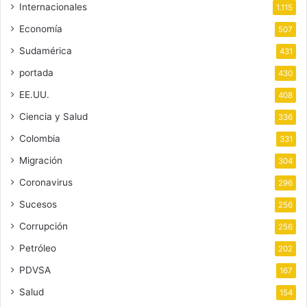
Internacionales
1.115
Economía
507
Sudamérica
431
portada
430
EE.UU.
408
Ciencia y Salud
336
Colombia
331
Migración
304
Coronavirus
296
Sucesos
256
Corrupción
256
Petróleo
202
PDVSA
167
Salud
154