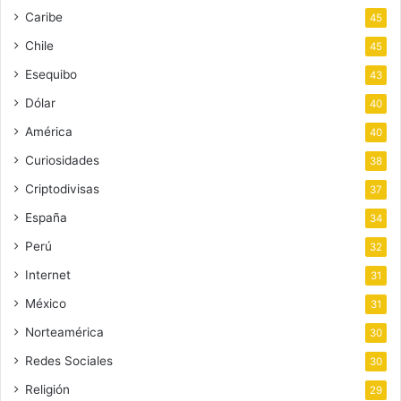
Caribe
45
Chile
45
Esequibo
43
Dólar
40
América
40
Curiosidades
38
Criptodivisas
37
España
34
Perú
32
Internet
31
México
31
Norteamérica
30
Redes Sociales
30
Religión
29