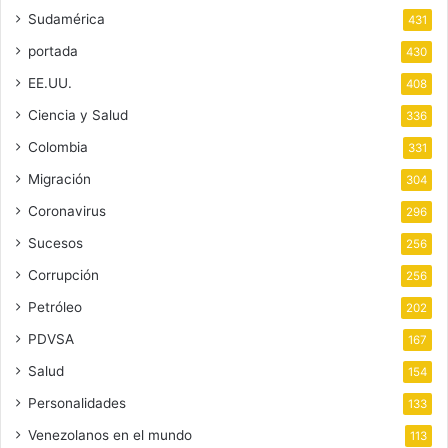
Sudamérica
431
portada
430
EE.UU.
408
Ciencia y Salud
336
Colombia
331
Migración
304
Coronavirus
296
Sucesos
256
Corrupción
256
Petróleo
202
PDVSA
167
Salud
154
Personalidades
133
Venezolanos en el mundo
113