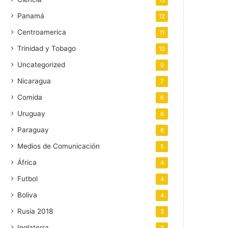
13
Panamá
12
Centroamerica
11
Trinidad y Tobago
10
Uncategorized
9
Nicaragua
7
Comida
6
Uruguay
6
Paraguay
6
Medios de Comunicación
5
África
4
Futbol
4
Boliva
4
Rusia 2018
3
Inglaterra