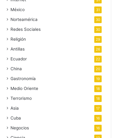
31
México
31
Norteamérica
30
Redes Sociales
30
Religión
29
Antillas
26
Ecuador
22
China
20
Gastronomía
19
Medio Oriente
18
Terrorismo
18
Asia
17
Cuba
16
Negocios
16
Ciencia