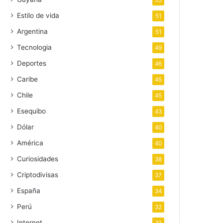
55
Estilo de vida
51
Argentina
51
Tecnologia
49
Deportes
46
Caribe
45
Chile
45
Esequibo
43
Dólar
40
América
40
Curiosidades
38
Criptodivisas
37
España
34
Perú
32
Internet