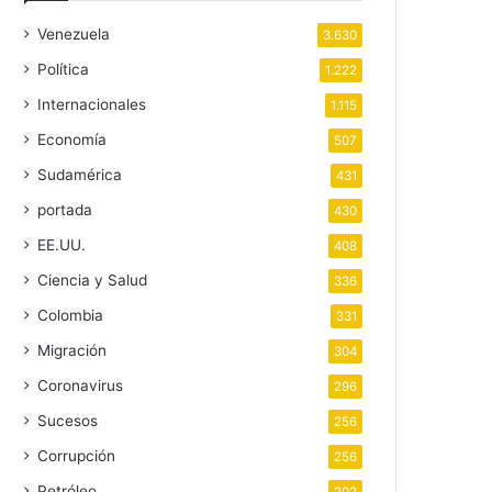
Venezuela
3.630
Política
1.222
Internacionales
1.115
Economía
507
Sudamérica
431
portada
430
EE.UU.
408
Ciencia y Salud
336
Colombia
331
Migración
304
Coronavirus
296
Sucesos
256
Corrupción
256
Petróleo