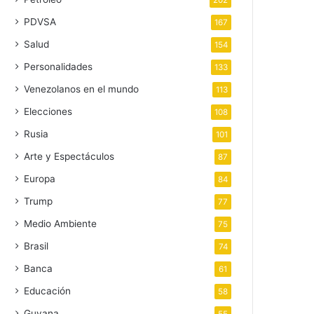
202
PDVSA
167
Salud
154
Personalidades
133
Venezolanos en el mundo
113
Elecciones
108
Rusia
101
Arte y Espectáculos
87
Europa
84
Trump
77
Medio Ambiente
75
Brasil
74
Banca
61
Educación
58
Guyana