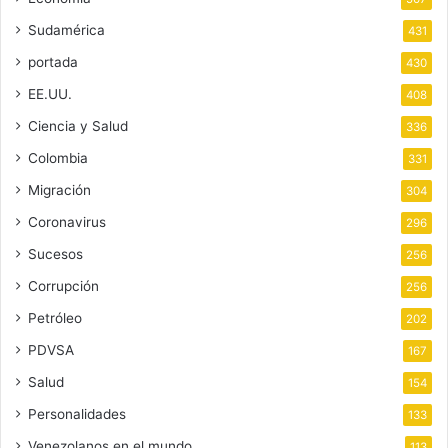
Sudamérica
431
portada
430
EE.UU.
408
Ciencia y Salud
336
Colombia
331
Migración
304
Coronavirus
296
Sucesos
256
Corrupción
256
Petróleo
202
PDVSA
167
Salud
154
Personalidades
133
Venezolanos en el mundo
113