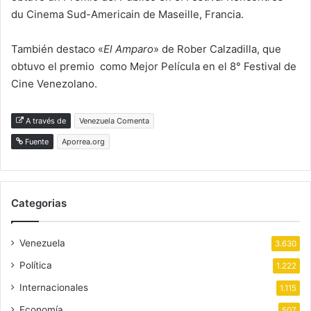
du Cinema Sud-Americain de Maseille, Francia.
También destaco «
El Amparo
» de Rober Calzadilla, que
obtuvo el premio como Mejor Película en el 8° Festival de
Cine Venezolano.
A través de
Venezuela Comenta
Fuente
Aporrea.org
Categorias
Venezuela
3.630
Política
1.222
Internacionales
1.115
Economía
507