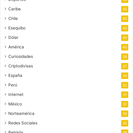
Caribe
45
Chile
45
Esequibo
43
Dólar
40
América
40
Curiosidades
38
Criptodivisas
37
España
34
Perú
32
Internet
31
México
31
Norteamérica
30
Redes Sociales
30
Religión
29