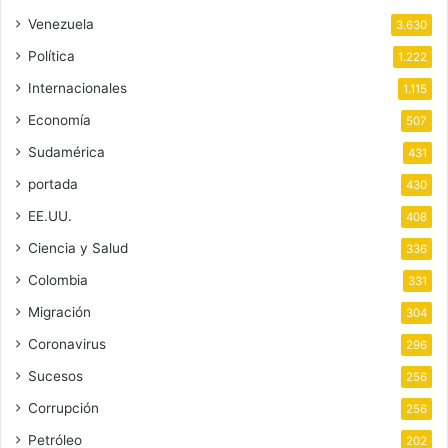
Venezuela
3.630
Política
1.222
Internacionales
1.115
Economía
507
Sudamérica
431
portada
430
EE.UU.
408
Ciencia y Salud
336
Colombia
331
Migración
304
Coronavirus
296
Sucesos
256
Corrupción
256
Petróleo
202