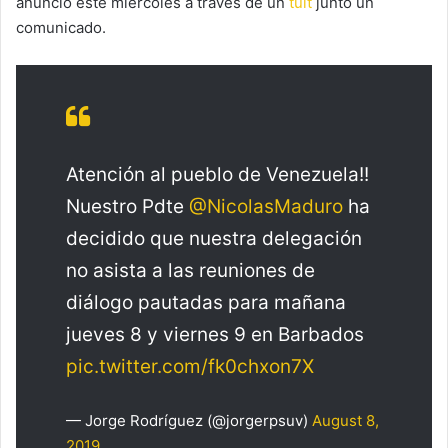
anunció este miércoles a través de un
tuit
junto un
comunicado.
Atención al pueblo de Venezuela!!
Nuestro Pdte
@NicolasMaduro
ha
decidido que nuestra delegación
no asista a las reuniones de
diálogo pautadas para mañana
jueves 8 y viernes 9 en Barbados
pic.twitter.com/fk0chxon7X
— Jorge Rodríguez (@jorgerpsuv)
August 8,
2019