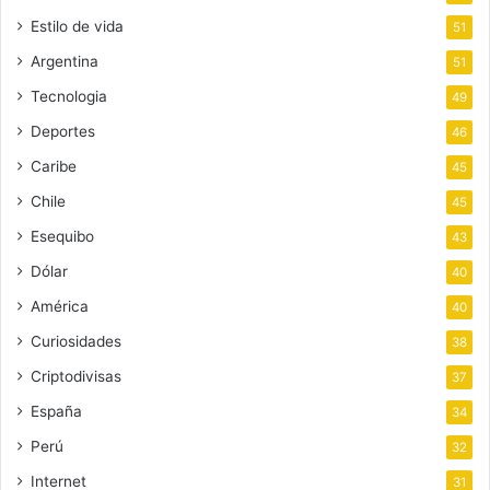
Estilo de vida
51
Argentina
51
Tecnologia
49
Deportes
46
Caribe
45
Chile
45
Esequibo
43
Dólar
40
América
40
Curiosidades
38
Criptodivisas
37
España
34
Perú
32
Internet
31