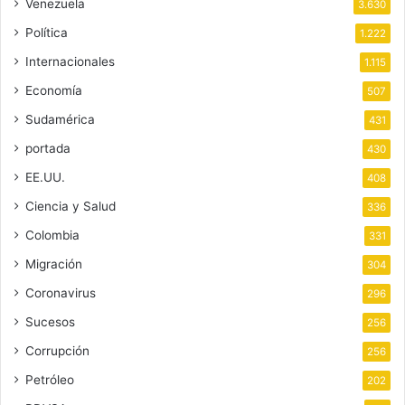
Venezuela
3.630
Política
1.222
Internacionales
1.115
Economía
507
Sudamérica
431
portada
430
EE.UU.
408
Ciencia y Salud
336
Colombia
331
Migración
304
Coronavirus
296
Sucesos
256
Corrupción
256
Petróleo
202