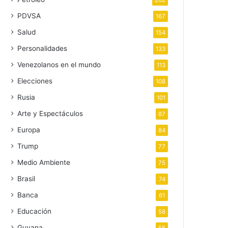
202
PDVSA
167
Salud
154
Personalidades
133
Venezolanos en el mundo
113
Elecciones
108
Rusia
101
Arte y Espectáculos
87
Europa
84
Trump
77
Medio Ambiente
75
Brasil
74
Banca
61
Educación
58
Guyana