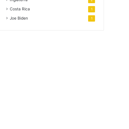
2
Costa Rica
1
Joe Biden
1