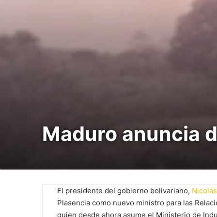
Maduro anuncia d
El presidente del gobierno bolivariano,
Nicolá
Plasencia como nuevo ministro para las Relaci
quien desde ahora asume el Ministerio de Indu