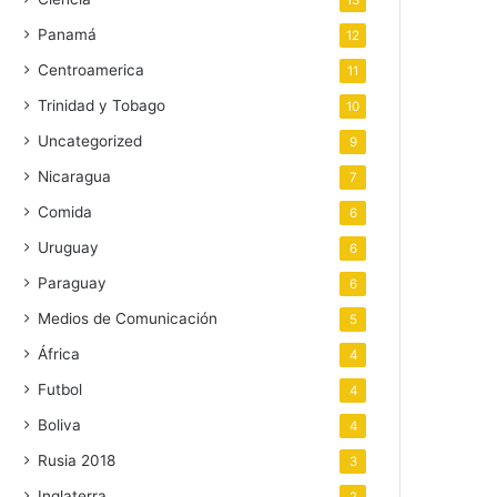
13
Panamá
12
Centroamerica
11
Trinidad y Tobago
10
Uncategorized
9
Nicaragua
7
Comida
6
Uruguay
6
Paraguay
6
Medios de Comunicación
5
África
4
Futbol
4
Boliva
4
Rusia 2018
3
Inglaterra