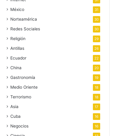
31
México
31
Norteamérica
30
Redes Sociales
30
Religión
29
Antillas
26
Ecuador
22
China
20
Gastronomía
19
Medio Oriente
18
Terrorismo
18
Asia
17
Cuba
16
Negocios
16
Ciencia