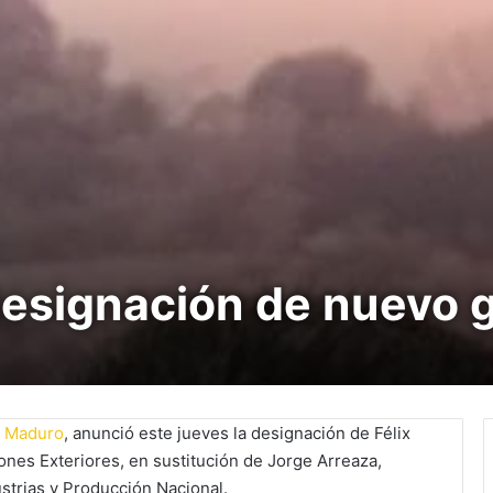
esignación de nuevo 
s Maduro
, anunció este jueves la designación de Félix
ones Exteriores, en sustitución de Jorge Arreaza,
strias y Producción Nacional.