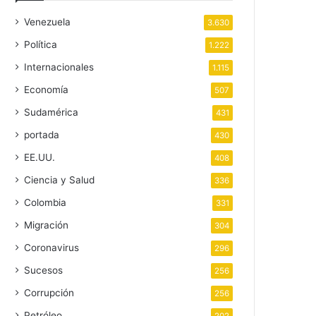
Venezuela
3.630
Política
1.222
Internacionales
1.115
Economía
507
Sudamérica
431
portada
430
EE.UU.
408
Ciencia y Salud
336
Colombia
331
Migración
304
Coronavirus
296
Sucesos
256
Corrupción
256
Petróleo