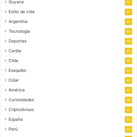
Guyana
55
Estilo de vida
51
Argentina
51
Tecnologia
49
Deportes
46
Caribe
45
Chile
45
Esequibo
43
Dólar
40
América
40
Curiosidades
38
Criptodivisas
37
España
34
Perú
32