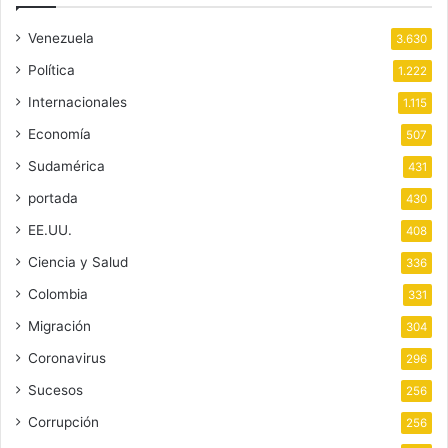
Venezuela
3.630
Política
1.222
Internacionales
1.115
Economía
507
Sudamérica
431
portada
430
EE.UU.
408
Ciencia y Salud
336
Colombia
331
Migración
304
Coronavirus
296
Sucesos
256
Corrupción
256