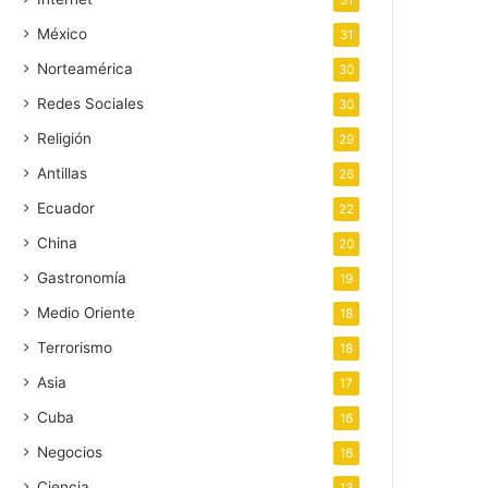
31
México
31
Norteamérica
30
Redes Sociales
30
Religión
29
Antillas
26
Ecuador
22
China
20
Gastronomía
19
Medio Oriente
18
Terrorismo
18
Asia
17
Cuba
16
Negocios
16
Ciencia