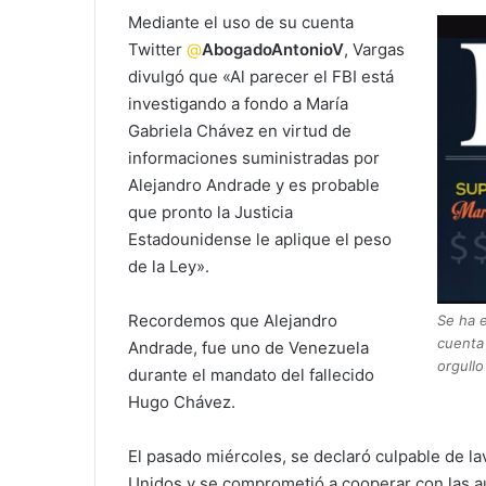
Mediante el uso de su cuenta
Twitter
@
AbogadoAntonioV
, Vargas
divulgó que «Al parecer el FBI está
investigando a fondo a María
Gabriela Chávez en virtud de
informaciones suministradas por
Alejandro Andrade y es probable
que pronto la Justicia
Estadounidense le aplique el peso
de la Ley».
Recordemos que Alejandro
Se ha 
cuenta 
Andrade, fue uno de Venezuela
orgullo
durante el mandato del fallecido
Hugo Chávez.
El pasado miércoles, se declaró culpable de l
Unidos y se comprometió a cooperar con las au