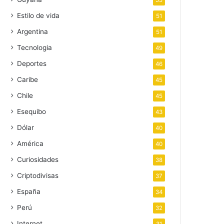
55
Estilo de vida
51
Argentina
51
Tecnologia
49
Deportes
46
Caribe
45
Chile
45
Esequibo
43
Dólar
40
América
40
Curiosidades
38
Criptodivisas
37
España
34
Perú
32
Internet