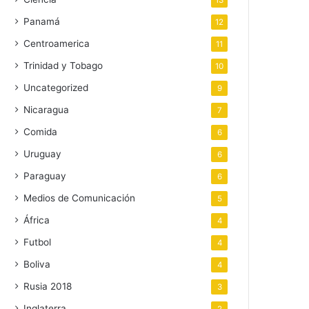
13
Panamá
12
Centroamerica
11
Trinidad y Tobago
10
Uncategorized
9
Nicaragua
7
Comida
6
Uruguay
6
Paraguay
6
Medios de Comunicación
5
África
4
Futbol
4
Boliva
4
Rusia 2018
3
Inglaterra