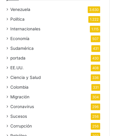
Venezuela
3.630
Política
1.222
Internacionales
1.115
Economía
507
Sudamérica
431
portada
430
EE.UU.
408
Ciencia y Salud
336
Colombia
331
Migración
304
Coronavirus
296
Sucesos
256
Corrupción
256
Petróleo