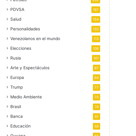
202
PDVSA
167
Salud
154
Personalidades
133
Venezolanos en el mundo
113
Elecciones
108
Rusia
101
Arte y Espectáculos
87
Europa
84
Trump
77
Medio Ambiente
75
Brasil
74
Banca
61
Educación
58
Guyana